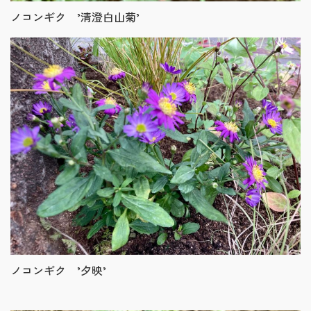
ノコンギク ’清澄白山菊’
ノコンギク ’夕映’