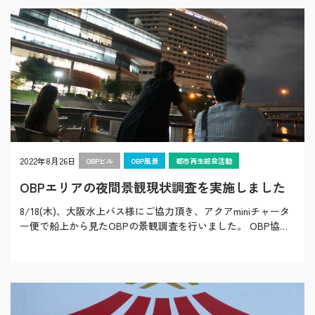
2022年8月26日
OBPビル
OBP風景
都市再生部会活動
OBPエリアの夜間景観現状調査を実施しました
8/18(木)、大阪水上バス様にご協力頂き、アクアminiチャータ
ー便で船上から見たOBPの景観調査を行いました。 OBP協議
会では、OBPのより魅力的な夜…