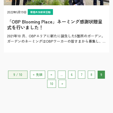
2022年5月19日
環境共生部会活動
「OBP Blooming Place」ネーミング感謝状贈呈
式を行いました！
2021年10 月、OBPエリアに新たに誕生した5箇所のガーデン。
ガーデンのネーミングはOBPワーカーの皆さまから募集し、
『OBP Blooming Pla…
9 / 10
« 先頭
«
...
6
7
8
9
10
»