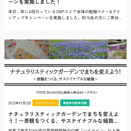
ーンを実施しました！
本日、年に4回行っているOBPエリア全体の駐輪マナー&クリ
ンアップキャンペーンを実施しました。約70名の方にご参加頂
いて大阪ビジネスパークエリアを綺…
2022年10月2日
エリアイベント
環境共生部会活動
ナチュラリスティックガーデンでまちを変えよ
う！〜景観をつくる、サステイナブルな植栽〜
『FIVE SEASONS』映画上映会&トークサロン
世界で有名なNY市の高架線路跡の公園「ハイライン」など手