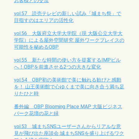
お客様との交流
vol.57 読売テレビの新しい試み「城まち祭」で
目指すのはエリアの活性化
vol.56 大阪府立大学大学院（現 大阪公立大学大
学院）による屋外空間研究 屋外ワークプレイスの
可能性を秘めるOBP
vol.55 新たな時間の使い方を提案するIMPビル
へ！OBPを前進させる2つの大きな変化
vol.54 OBP初の美術館で美に触れる歓びと感動
を！ 山王美術館で心ゆくまで美に向き合う満ち足
りたひと時
番外編 OBP Blooming Place MAP 大阪ビジネス
パーク花壇の花と緑
vol.53 城まちSNSユーザーさんからリアルな意
見が飛び出た座談会 城まちSNSを盛り上げるワク