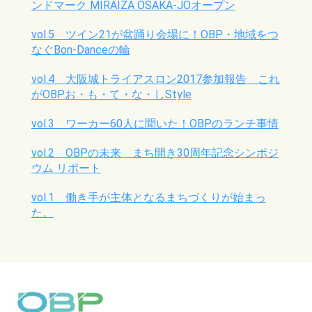
ンドマーク MIRAIZA OSAKA-JOオープン
vol.5 ツイン21が盆踊り会場に！OBP・地域をつ
なぐBon-Danceの輪
vol.4 大阪城トライアスロン2017参加報告 これ
がOBPお・も・て・な・しStyle
vol.3 ワーカー60人に聞いた！OBPのランチ事情
vol.2 OBPの未来 まち開き30周年記念シンポジ
ウム リポート
vol.1 働き手が主体となるまちづくりが始まっ
た。