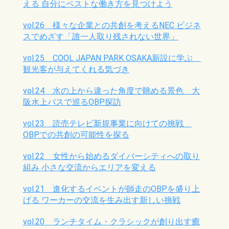
える 自分にベストな働き方を見つけよう
vol.26 様々な企業との共創を考えるNEC ビジネ
スでめざす「誰一人取り残されない世界」
vol.25 COOL JAPAN PARK OSAKA新設に学ぶ
観光客が与えてくれる気づき
vol.24 水の上から違った角度で眺める景色 大
阪水上バスで巡るOBP探訪
vol.23 読売テレビ新規事業に向けての挑戦
OBPでの共創の可能性を探る
vol.22 女性から始めるダイバーシティへの取り
組み 小さな交流からエリアを変える
vol.21 進化するイベントが師走のOBPを盛り上
げる ワーカーの交流を生み出す新しい挑戦
vol.20 ランチタイム・クラシックが創り出す癒