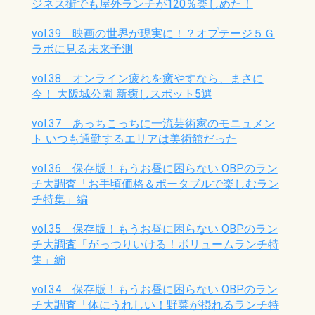
ジネス街でも屋外ランチが120％楽しめた！
vol.39 映画の世界が現実に！？オプテージ５Ｇ
ラボに見る未来予測
vol.38 オンライン疲れを癒やすなら、まさに
今！ 大阪城公園 新癒しスポット5選
vol.37 あっちこっちに一流芸術家のモニュメン
ト いつも通勤するエリアは美術館だった
vol.36 保存版！もうお昼に困らない OBPのラン
チ大調査「お手頃価格＆ポータブルで楽しむラン
チ特集」編
vol.35 保存版！もうお昼に困らない OBPのラン
チ大調査「がっつりいける！ボリュームランチ特
集」編
vol.34 保存版！もうお昼に困らない OBPのラン
チ大調査「体にうれしい！野菜が摂れるランチ特