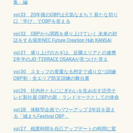
集」編
vol.33 20年後のOBPは元気なまち？ 新たな切り
口「学び」でOBPを捉える
vol.32 OBPから関西を盛り上げていく 未来の対
話をする場所NEC Future Creation Hub KANSAI
vol.31 盛り上げのカギは、近隣エリアとの連携
2年半のJO-TERRACE OSAKAが見つけた答え
vol.30 スタッフの度重なる想定で成り立つ訓練
OBP初・全エリア防災訓練の舞台裏
vol.29 社内外ともににぎわいを生み出す読売テ
レビ新社屋 OBPの新・ランドマークとしての使命
vol.28 体験型企画でパワーアップ 2年目を迎え
る「城まちFestival OBP」
vol.27 残業時間を自己アップデートの時間に変