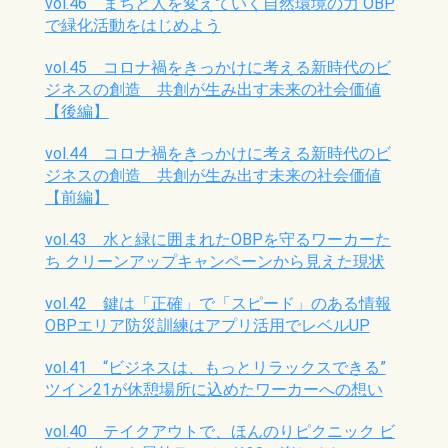
vol.46 まちと人を変えていく自然環境の力 OBP
で緑化活動をはじめよう
vol.45 コロナ禍をきっかけに考える新時代のビ
ジネスの創造 共創が生み出す未来の社会価値
【後編】
vol.44 コロナ禍をきっかけに考える新時代のビ
ジネスの創造 共創が生み出す未来の社会価値
【前編】
vol.43 水と緑に囲まれたOBPを守るワーカーた
ち クリーンアップキャンペーンから見えた現状
vol.42 鍵は「正確」で「スピード」のある情報
OBPエリア防災訓練はアプリ活用でレベルUP
vol.41 “ビジネスは、もっとリラックスできる”
ツイン21が休憩場所に込めたワーカーへの想い
vol.40 テイクアウトで、ほんのりピクニック ビ