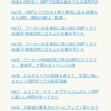
地域も活性化！ OBPで知識を融合できる場所PLY
vol.12 OBPエリアのポイ捨て事情に迫る 綺麗な
まちOBP、継続の鍵は「配慮」
vol.11 ワーカーが主体的に取り組むOBPミライ
会議(2) 地域活性に立ち上がる働き手たち
vol.10 ワーカーが主体的に取り組むOBPミライ
会議(1) 地域活性に立ち上がる働き手たち
vol.9 ワーカー×地域住民で作るOBPのクリスマ
ス 「参加型」で変わるイベントの形
vol.8 ビルやエリアの垣根を超えて、災害に強い
まちに！OBP式リアル防災訓練
vol.7 ようこそ、ケイ・オプティコムさん！OBP
に新しい仲間がやってきた
vol.6 大阪城の集客力がさらにアップ！新たなラ