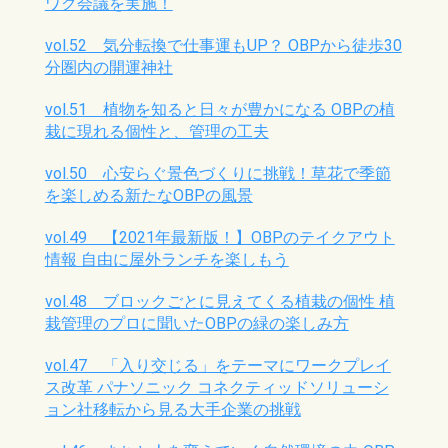
ワク会議を実施！
vol.52 気分転換で仕事運もUP？ OBPから徒歩30
分圏内の開運神社
vol.51 植物を知ると日々が豊かになる OBPの植
栽に現れる個性と、管理の工夫
vol.50 心安らぐ景色づくりに挑戦！草花で季節
を楽しめる新たなOBPの風景
vol.49 【2021年最新版！】OBPのテイクアウト
情報 自由に屋外ランチを楽しもう
vol.48 ブロックごとに見えてくる植栽の個性 植
栽管理のプロに聞いたOBPの緑の楽しみ方
vol.47 「入り交じる」をテーマにワークプレイ
ス改革 パナソニック コネクティッドソリューシ
ョン社移転から見る大手企業の挑戦