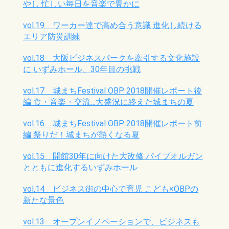
やし 忙しい毎日を音楽で豊かに
vol.19 ワーカー達で高め合う意識 進化し続ける
エリア防災訓練
vol.18 大阪ビジネスパークを牽引する文化施設
に いずみホール、30年目の挑戦
vol.17 城まちFestival OBP 2018開催レポート後
編 食・音楽・交流…大盛況に終えた城まちの夏
vol.16 城まちFestival OBP 2018開催レポート前
編 祭りだ！城まちが熱くなる夏
vol.15 開館30年に向けた大改修 パイプオルガン
とともに進化するいずみホール
vol.14 ビジネス街の中心で育児 こども×OBPの
新たな景色
vol.13 オープンイノベーションで、ビジネスも