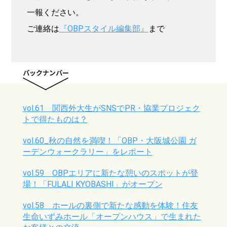
一報ください。
ご連絡は
『OBPスタイル編集部』
まで
vol.61 関西外大生がSNSでPR・協業プロジェク
トで得たものは？
vol.60_秋の自然を満喫！「OBP・大阪城公園 ガ
ーデンウォークラリー」をレポート
vol.59 OBPエリアに新たな憩いのスポットが登
場！「FULALI KYOBASHI」がオープン
vol.58 ホールの裏側で新たな感動を体験！住友
生命いずみホール「オープンハウス」で生まれた